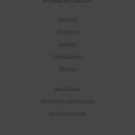
№
748082 от 02.05.2025.
Facebook
ВКонтакте
Instagram
Одноклассники
Telegram
Чат «Ціў-ціў»
Чат «Птушкі з фотастужкі»
Чат «Птушка года»