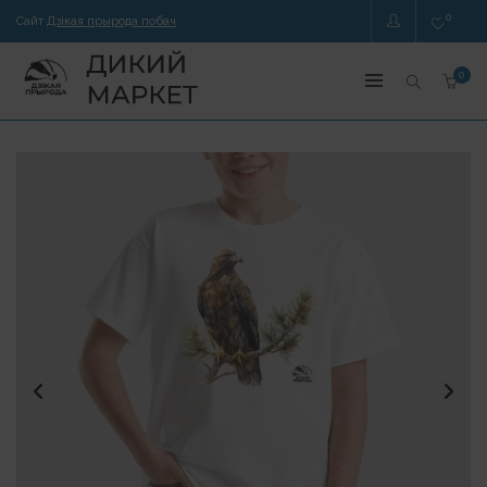
0
Сайт
Дзікая прырода побач
0