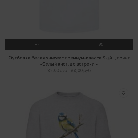
ВЫБЕРИТЕ ПАРАМЕТРЫ
ПРОСМОТР
Футболка белая унисекс премиум-класса S-5XL, принт
«Белый аист, до встречи!»
Диапазон
82,00
руб
–
88,00
руб
цен:
82,00 руб
–
88,00 руб