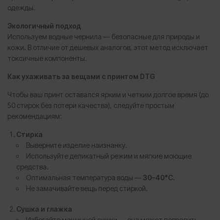
одежды.
Экологичный подход
Используем водные чернила — безопасные для природы и
кожи. В отличие от дешевых аналогов, этот метод исключает
токсичные компоненты.
Как ухаживать за вещами с принтом
DTG
Чтобы ваш принт оставался ярким и четким долгое время (до
50 стирок без потери качества), следуйте простым
рекомендациям:
Стирка
Выверните изделие наизнанку.
Используйте деликатный режим и мягкие моющие
средства.
Оптимальная температура воды —
30–40°C
.
Не замачивайте вещь перед стиркой.
Сушка и глажка
Избегайте машинной сушки — она может повредить