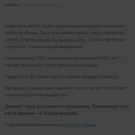
АРТИКУЛ:
TSHIRT-KIDS-BERKUT3-S
Акция весь август: любая видеолекция в подарок за покупку
любой футболки. Пишите в комментариях, какую лекцию вы
хотите. Список
лекций для выбора здесь
. Сколько футболок
покупаете, столько лекций выбираете!
Изготовлена из 100% хлопка высокой плотности (155 г/м²) —
мягкая, приятная к телу и непросвечивающая.
Средства от футболок идут на охрану природы Беларуси.
Материал, пошив и принт высокого качества: футболка будет
носиться долго и не выцветать.
Данный товар доступен по предзаказу. Примерный срок
изготовления – 4-5 рабочих дней.
Подробное описание ниже в
карточке товара
.