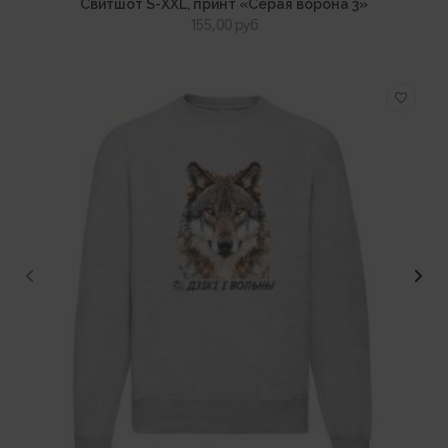
Свитшот S-XXL, принт «Серая ворона 3»
155,00
руб