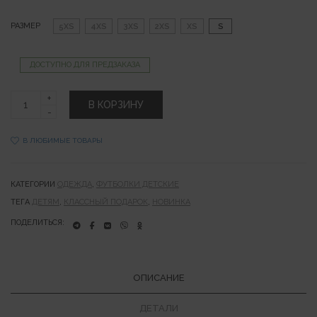
РАЗМЕР
5XS
4XS
3XS
2XS
XS
S
ДОСТУПНО ДЛЯ ПРЕДЗАКАЗА
Футболка
В КОРЗИНУ
белая
детская
5XS-
S,
В ЛЮБИМЫЕ ТОВАРЫ
принт
"Беркут
3"
КАТЕГОРИИ
ОДЕЖДА
,
ФУТБОЛКИ ДЕТСКИЕ
количество
ТЕГА
ДЕТЯМ
,
КЛАССНЫЙ ПОДАРОК
,
НОВИНКА
ПОДЕЛИТЬСЯ:
ОПИСАНИЕ
ДЕТАЛИ