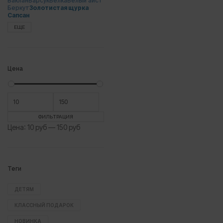
Баклан
Барсук
Белка
Белый аист
Беркут
Золотистая щурка
Сапсан
ЕЩЕ
Цена
Минимальная
Максимальная
цена
цена
ФИЛЬТРАЦИЯ
Цена:
10 руб
—
150 руб
Теги
ДЕТЯМ
КЛАССНЫЙ ПОДАРОК
НОВИНКА