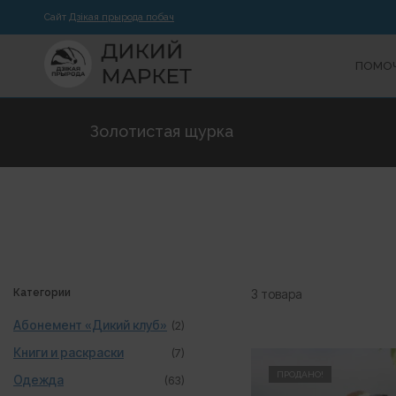
Сайт
Дзікая прырода побач
ПОМОЧ
Золотистая щурка
Категории
3 товара
Абонемент «Дикий клуб»
(2)
Книги и раскраски
(7)
ПРОДАНО!
Одежда
(63)