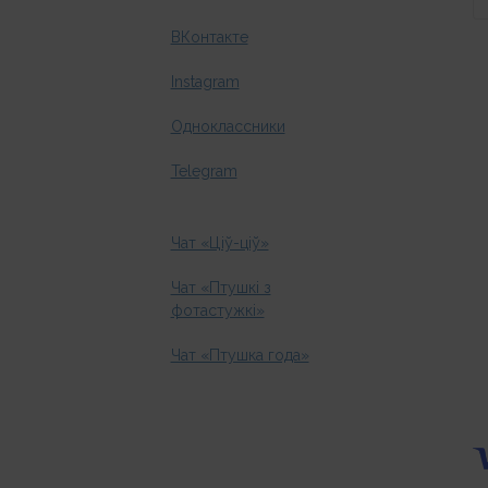
ВКонтакте
Instagram
Одноклассники
Telegram
Чат «Ціў-ціў»
Чат «Птушкі з
фотастужкі»
Чат «Птушка года»