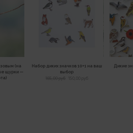
езовым (на
Набор диких значков 10+1 на ваш
Дикие зн
тые щурки —
выбор
ота)
Первоначальная
Текущая
165,00
руб
150,00
руб
цена
цена:
составляла
150,00 руб.
165,00 руб.