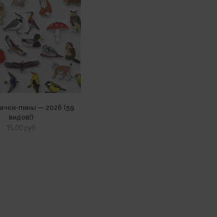
ачки-пины — 2026 (59
видов!)
15,00
руб