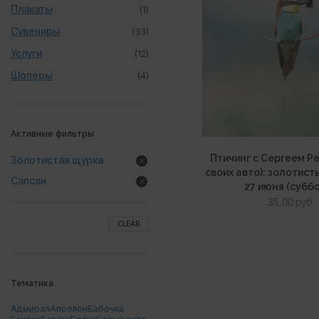
Плакаты
(1)
Сувениры
(33)
Услуги
(12)
Шоперы
(4)
Активные фильтры
Птичинг с Сергеем Р
Золотистая щурка
своих авто): золотис
Сапсан
27 июня (субб
35,00
руб
CLEAR
Тематика
Адмирал
Аполлон
Бабочка