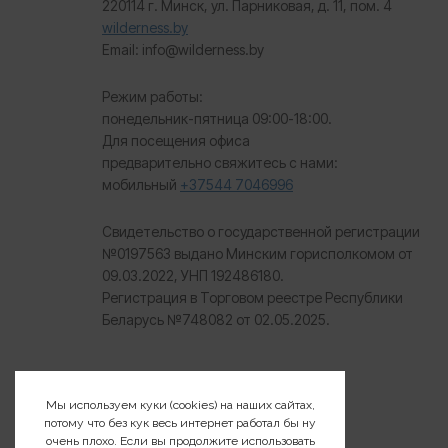
220114 г. Минск, ул. Парниковая, д. 11, пом. 4
wilderness.by
Email: info@wilderness.by
Режим работы:
понедельник-пятница 09:00-18:00.
Для посещения офиса
предварительно свяжитесь с нами:
мобильный
+37544 7046996
Свидетельство о государственной регистрации
№0197563 выдано Минским горисполкомом от
09.03.2022, УНП 192486180.
Регистрация в Торговом реестре Республики
Беларусь №
748082 от 02.05.2025.
Мы используем куки (cookies) на наших сайтах,
потому что без кук весь интернет работал бы ну
очень плохо. Если вы продолжите использовать