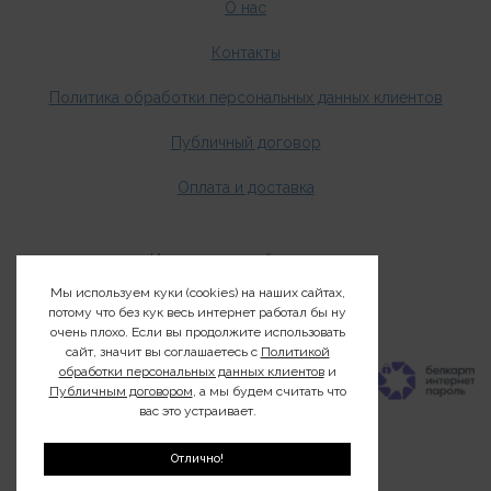
О нас
Контакты
Политика обработки персональных данных клиентов
Публичный договор
Оплата и доставка
Издания о дикой природе
Мы используем куки (cookies) на наших сайтах,
Клуб200
потому что без кук весь интернет работал бы ну
очень плохо. Если вы продолжите использовать
сайт, значит вы соглашаетесь с
Политикой
обработки персональных данных клиентов
и
Публичным договором
, а мы будем считать что
вас это устраивает.
Отлично!