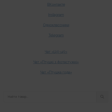
ВКонтакте
Instagram
Одноклассники
Telegram
Чат «Ціў-ціў»
Чат «Птушкі з фотастужкі»
Чат «Птушка года»