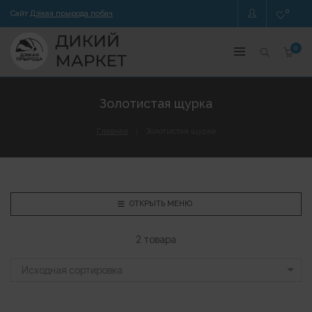
0
Сайт
Дзікая прырода побач
0
Золотистая щурка
Главная
Золотистая щурка
ОТКРЫТЬ МЕНЮ
2 товара
Исходная сортировка