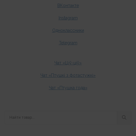
ВКонтакте
Instagram
Одноклассники
Telegram
Чат «Ціў-ціў»
Чат «Птушкі з фотастужкі»
Чат «Птушка года»