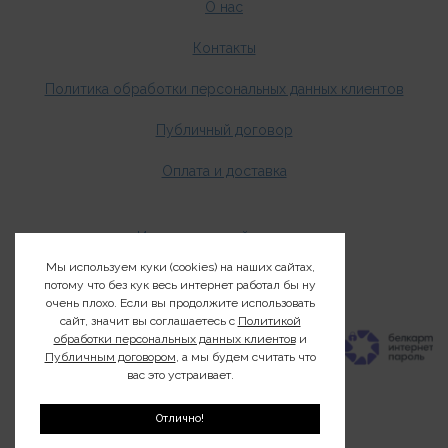
О нас
Контакты
Политика обработки персональных данных клиентов
Публичный договор
Оплата и доставка
Издания о дикой природе
Мы используем куки (cookies) на наших сайтах,
Клуб200
потому что без кук весь интернет работал бы ну
очень плохо. Если вы продолжите использовать
сайт, значит вы соглашаетесь с
Политикой
обработки персональных данных клиентов
и
Публичным договором
, а мы будем считать что
вас это устраивает.
Отлично!