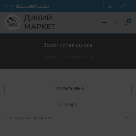
0
Сайт
Дзікая прырода побач
0
Золотистая щурка
Главная
Золотистая щурка
ОТКРЫТЬ МЕНЮ
2 товара
Исходная сортировка