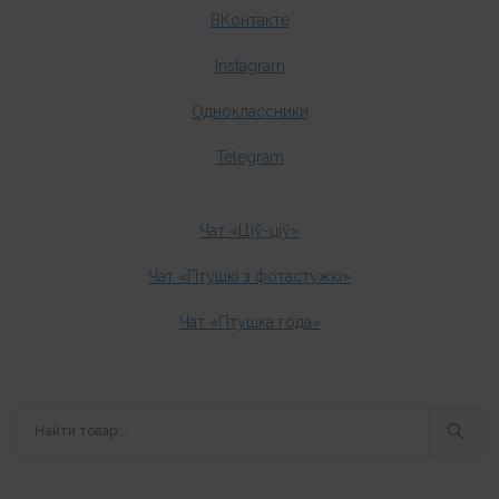
ВКонтакте
Instagram
Одноклассники
Telegram
Чат «Ціў-ціў»
Чат «Птушкі з фотастужкі»
Чат «Птушка года»