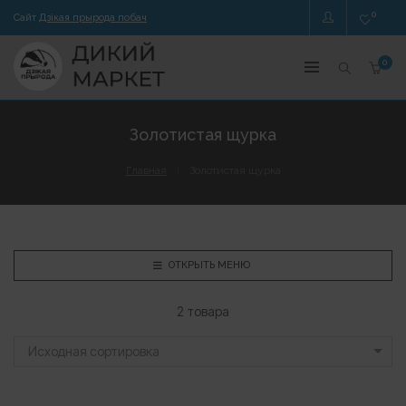
0
Сайт
Дзікая прырода побач
0
Золотистая щурка
Главная
Золотистая щурка
ОТКРЫТЬ МЕНЮ
2 товара
Исходная сортировка