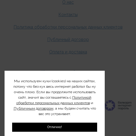
О нас
Контакты
Политика обработки персональных данных клиентов
Публичный договор
Оплата и доставка
Издания о дикой природе
Мы используем куки (cookies) на наших сайтах,
Клуб200
потому что без кук весь интернет работал бы ну
очень плохо. Если вы продолжите использовать
сайт, значит вы соглашаетесь с
Политикой
обработки персональных данных клиентов
и
Публичным договором
, а мы будем считать что
вас это устраивает.
Отлично!