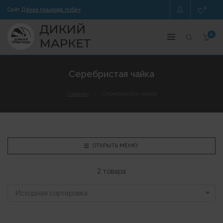
0
Сайт
Дзікая прырода побач
0
Серебристая чайка
Главная
Серебристая чайка
ОТКРЫТЬ МЕНЮ
2 товара
Исходная сортировка