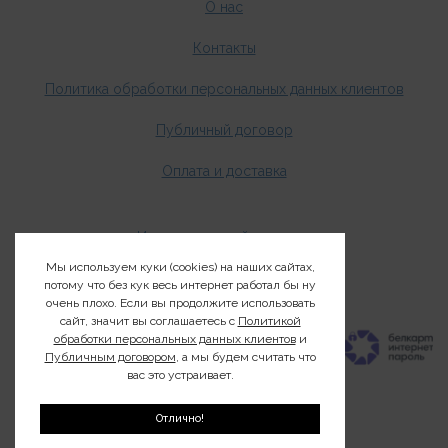
О нас
Контакты
Политика обработки персональных данных клиентов
Публичный договор
Оплата и доставка
Издания о дикой природе
Мы используем куки (cookies) на наших сайтах,
Клуб200
потому что без кук весь интернет работал бы ну
очень плохо. Если вы продолжите использовать
сайт, значит вы соглашаетесь с
Политикой
обработки персональных данных клиентов
и
Публичным договором
, а мы будем считать что
вас это устраивает.
Отлично!