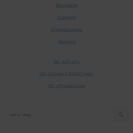
ВКонтакте
Instagram
Одноклассники
Telegram
Чат «Ціў-ціў»
Чат «Птушкі з фотастужкі»
Чат «Птушка года»