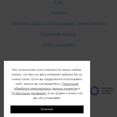
О нас
Контакты
Политика обработки персональных данных клиентов
Публичный договор
Оплата и доставка
Издания о дикой природе
Мы используем куки (cookies) на наших сайтах,
Клуб200
потому что без кук весь интернет работал бы ну
очень плохо. Если вы продолжите использовать
сайт, значит вы соглашаетесь с
Политикой
обработки персональных данных клиентов
и
Публичным договором
, а мы будем считать что
вас это устраивает.
Отлично!