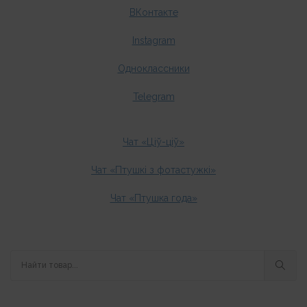
ВКонтакте
Instagram
Одноклассники
Telegram
Чат «Ціў-ціў»
Чат «Птушкі з фотастужкі»
Чат «Птушка года»