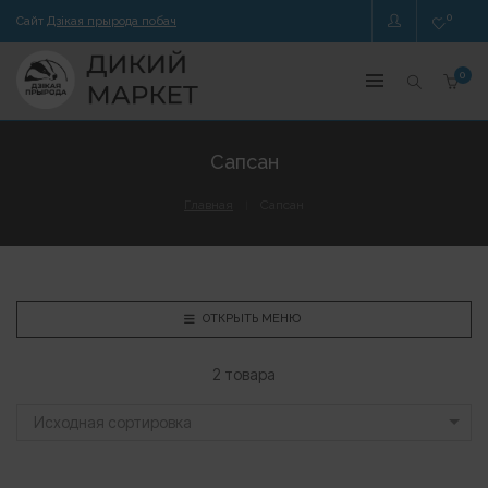
0
Сайт
Дзікая прырода побач
0
Сапсан
Главная
Сапсан
ОТКРЫТЬ МЕНЮ
2 товара
Исходная сортировка