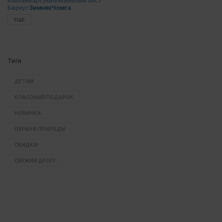
Баклан
Барсук
Белка
Белый аист
Беркут
Зимняк
Чомга
ЕЩЕ
Теги
ДЕТЯМ
КЛАССНЫЙ ПОДАРОК
НОВИНКА
ОХРАНА ПРИРОДЫ
СКИДКА!
СВЕЖИЙ ДРОП!