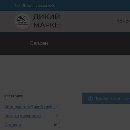
Сайт
Дзікая прырода побач
ПОМОЧ
Сапсан
Категории
Товаров, соответств
Абонемент «Дикий клуб»
(2)
Книги и раскраски
(7)
Одежда
(63)