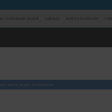
Ь СОХРАНЕНИЮ ВИДОВ
ОДЕЖДА
КНИГИ И РАСКРАСКИ
СУВ
ующих вашему запросу, не обнаружено.