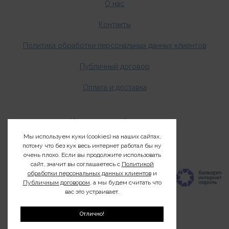
О нас
Контакты
Политика обработки персональных данных клиентов
Публичный договор
Оплата и доставка
Издания о дикой природе
Мы используем куки (cookies) на наших сайтах,
Клуб200
потому что без кук весь интернет работал бы ну
очень плохо. Если вы продолжите использовать
сайт, значит вы соглашаетесь с
Политикой
обработки персональных данных клиентов
и
Публичным договором
, а мы будем считать что
вас это устраивает.
Отлично!