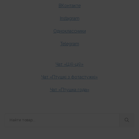
ВКонтакте
Instagram
Одноклассники
Telegram
Чат «Ціў-ціў»
Чат «Птушкі з фотастужкі»
Чат «Птушка года»