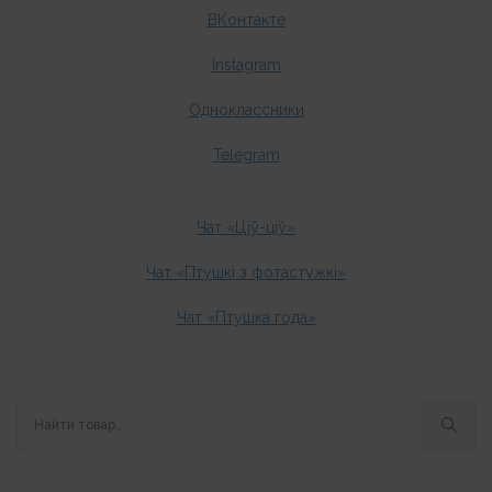
ВКонтакте
Instagram
Одноклассники
Telegram
Чат «Ціў-ціў»
Чат «Птушкі з фотастужкі»
Чат «Птушка года»