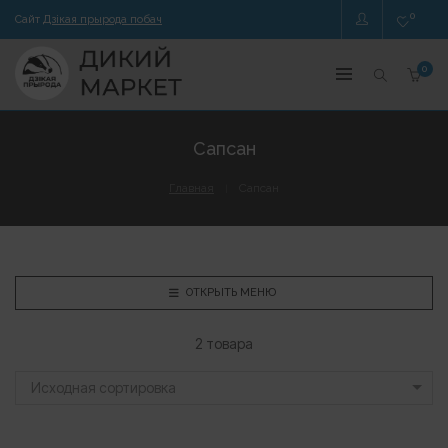
0
Сайт
Дзікая прырода побач
0
Сапсан
Главная
Сапсан
ОТКРЫТЬ МЕНЮ
2 товара
Исходная сортировка