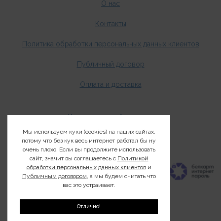
О нас
Контакты
Политика обработки персональных данных клиентов
Публичный договор
Оплата и доставка
Издания о дикой природе
Мы используем куки (cookies) на наших сайтах,
Клуб200
потому что без кук весь интернет работал бы ну
очень плохо. Если вы продолжите использовать
сайт, значит вы соглашаетесь с
Политикой
обработки персональных данных клиентов
и
Публичным договором
, а мы будем считать что
вас это устраивает.
Отлично!