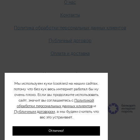
О нас
Контакты
Политика обработки персональных данных клиентов
Публичный договор
Оплата и доставка
Издания о дикой природе
Мы используем куки (cookies) на наших сайтах,
Клуб200
потому что без кук весь интернет работал бы ну
очень плохо. Если вы продолжите использовать
сайт, значит вы соглашаетесь с
Политикой
обработки персональных данных клиентов
и
Публичным договором
, а мы будем считать что
вас это устраивает.
Отлично!