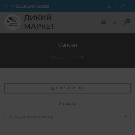
0
Сайт
Дзікая прырода побач
0
Сапсан
Главная
Сапсан
ОТКРЫТЬ МЕНЮ
2 товара
Исходная сортировка