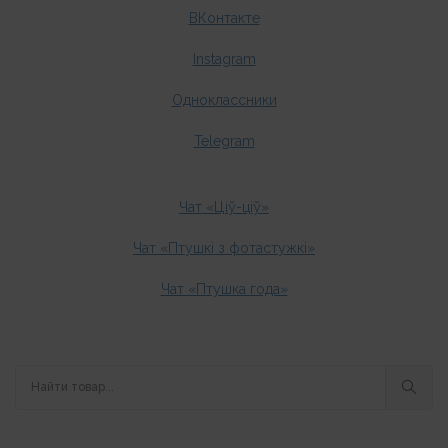
ВКонтакте
Instagram
Одноклассники
Telegram
Чат «Ціў-ціў»
Чат «Птушкі з фотастужкі»
Чат «Птушка года»