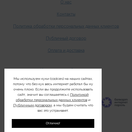
О нас
Контакты
Политика обработки персональных данных клиентов
Публичный договор
Оплата и доставка
Издания о дикой природе
Мы используем куки (cookies) на наших сайтах,
Клуб200
потому что без кук весь интернет работал бы ну
очень плохо. Если вы продолжите использовать
сайт, значит вы соглашаетесь с
Политикой
обработки персональных данных клиентов
и
Публичным договором
, а мы будем считать что
вас это устраивает.
Отлично!