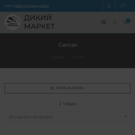
0
Сайт
Дзікая прырода побач
0
Сапсан
Главная
Сапсан
ОТКРЫТЬ МЕНЮ
2 товара
Исходная сортировка