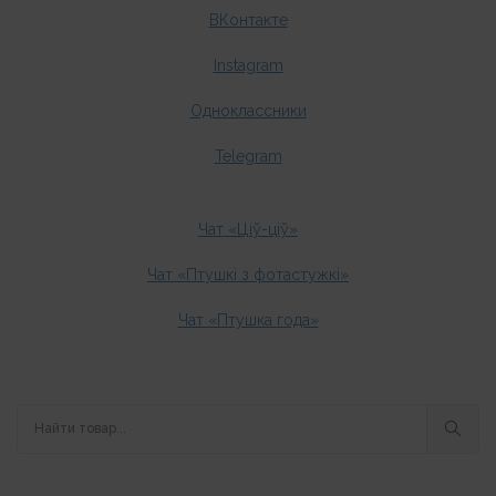
ВКонтакте
Instagram
Одноклассники
Telegram
Чат «Ціў-ціў»
Чат «Птушкі з фотастужкі»
Чат «Птушка года»