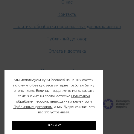
О нас
Контакты
Политика обработки персональных данных клиентов
Публичный договор
Оплата и доставка
Издания о дикой природе
Мы используем куки (cookies) на наших сайтах,
Клуб200
потому что без кук весь интернет работал бы ну
очень плохо. Если вы продолжите использовать
сайт, значит вы соглашаетесь с
Политикой
обработки персональных данных клиентов
и
Публичным договором
, а мы будем считать что
вас это устраивает.
Отлично!