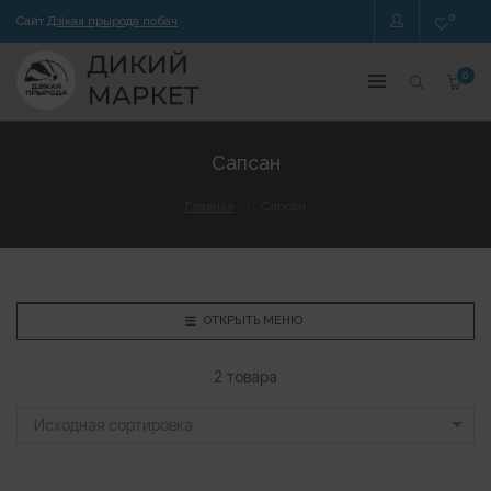
0
Сайт
Дзікая прырода побач
0
Сапсан
Главная
Сапсан
ОТКРЫТЬ МЕНЮ
2 товара
Исходная сортировка