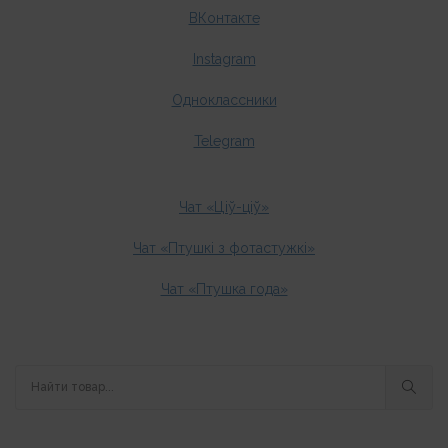
ВКонтакте
Instagram
Одноклассники
Telegram
Чат «Ціў-ціў»
Чат «Птушкі з фотастужкі»
Чат «Птушка года»