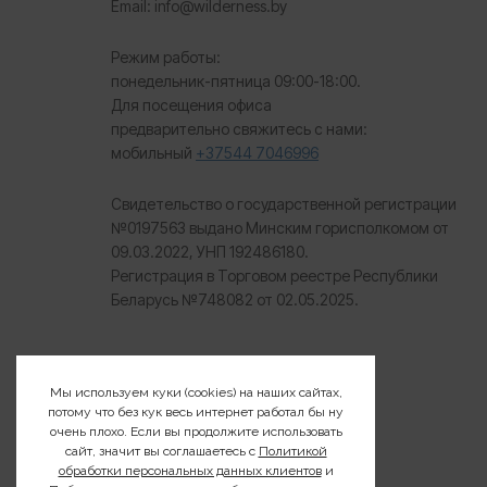
Email: info@wilderness.by
Режим работы:
понедельник-пятница 09:00-18:00.
Для посещения офиса
предварительно свяжитесь с нами:
мобильный
+37544 7046996
Свидетельство о государственной регистрации
№0197563 выдано Минским горисполкомом от
09.03.2022, УНП 192486180.
Регистрация в Торговом реестре Республики
Беларусь №
748082 от 02.05.2025.
Мы используем куки (cookies) на наших сайтах,
потому что без кук весь интернет работал бы ну
очень плохо. Если вы продолжите использовать
сайт, значит вы соглашаетесь с
Политикой
обработки персональных данных клиентов
и