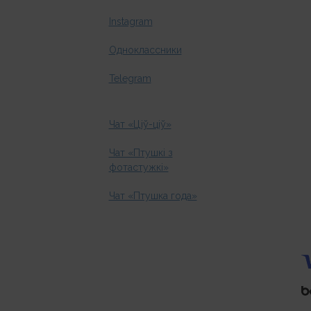
Instagram
Одноклассники
Telegram
Чат «Ціў-ціў»
Чат «Птушкі з
фотастужкі»
Чат «Птушка года»