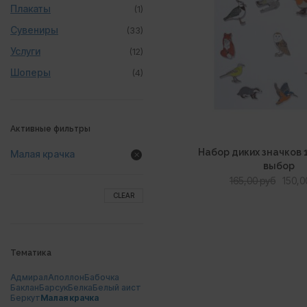
Плакаты
(1)
Сувениры
(33)
Услуги
(12)
Шоперы
(4)
Активные фильтры
Набор диких значков 
Малая крачка
выбор
Перв
165,00
руб
150,
цена
CLEAR
сост
165,00
Тематика
Адмирал
Аполлон
Бабочка
Баклан
Барсук
Белка
Белый аист
Беркут
Малая крачка