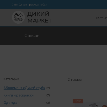
Сайт
Дзікая прырода побач
ПОМОЧ
Сапсан
Категории
2 товара
Абонемент «Дикий клуб»
(2)
Книги и раскраски
(7)
NEW
Одежда
(63)