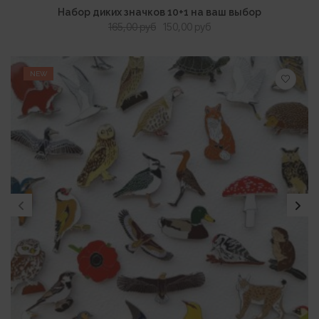
В КОРЗИНУ
ПРОСМОТР
Набор диких значков 10+1 на ваш выбор
Первоначальная
Текущая
165,00
руб
150,00
руб
цена
цена:
составляла
150,00 руб.
165,00 руб.
NEW