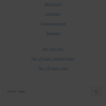
ВКонтакте
Instagram
Одноклассники
Telegram
Чат «Ціў-ціў»
Чат «Птушкі з фотастужкі»
Чат «Птушка года»