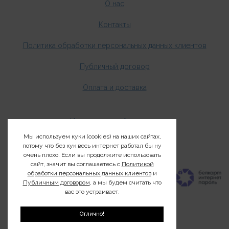
О нас
Контакты
Политика обработки персональных данных клиентов
Публичный договор
Оплата и доставка
Издания о дикой природе
Мы используем куки (cookies) на наших сайтах,
Клуб200
потому что без кук весь интернет работал бы ну
очень плохо. Если вы продолжите использовать
сайт, значит вы соглашаетесь с
Политикой
обработки персональных данных клиентов
и
Публичным договором
, а мы будем считать что
вас это устраивает.
Отлично!