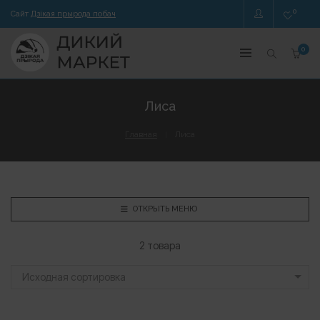
0
Сайт
Дзікая прырода побач
0
Лиса
Главная
Лиса
ОТКРЫТЬ МЕНЮ
2 товара
Исходная сортировка