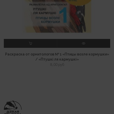
В КОРЗИНУ
ПРОСМОТР
Раскраска от орнитологов № 1 «Птицы возле кормушки»
/ «Птушкі ля кармушкі»
8,00
руб