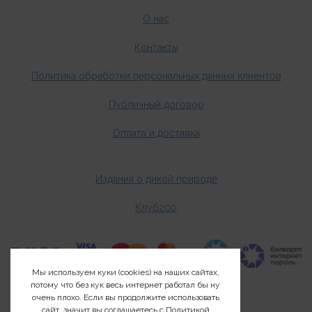
О нас
Контакты
Политика обработки персональных данных клиентов
Публичный договор
Оплата и доставка
Издания о дикой природе
Клуб200
Мы используем куки (cookies) на наших сайтах,
потому что без кук весь интернет работал бы ну
очень плохо. Если вы продолжите использовать
сайт, значит вы соглашаетесь с
Политикой