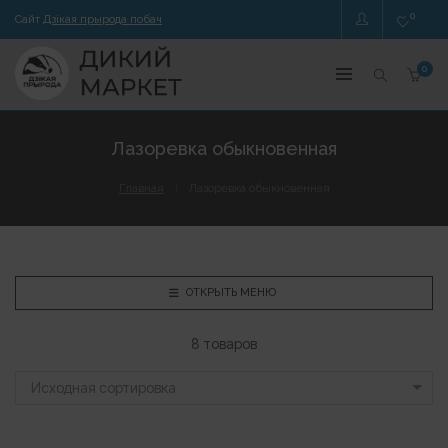
0
Сайт
Дзікая прырода побач
0
Лазоревка обыкновенная
Главная
Лазоревка обыкновенная
ОТКРЫТЬ МЕНЮ
8 товаров
Исходная сортировка