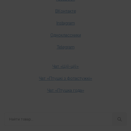
ВКонтакте
Instagram
Одноклассники
Telegram
Чат «Ціў-ціў»
Чат «Птушкі з фотастужкі»
Чат «Птушка года»