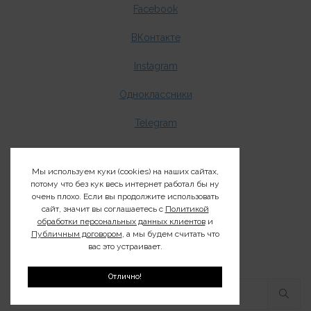
Facebook
ВКонтакте
Instagram
Одноклассники
Telegram
Чат «Ціў-ціў»
Мы используем куки (cookies) на наших сайтах,
потому что без кук весь интернет работал бы ну
Чат «Птушкі з фотастужкі»
очень плохо. Если вы продолжите использовать
сайт, значит вы соглашаетесь с
Политикой
обработки персональных данных клиентов
и
Чат «Птушка года»
Публичным договором
, а мы будем считать что
вас это устраивает.
Отлично!