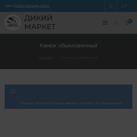
0
Сайт
Дзікая прырода побач
0
Канюк обыкновенный
Главная
Канюк обыкновенный
ОТКРЫТЬ МЕНЮ
Товаров, соответствующих вашему запросу, не обнаружено.