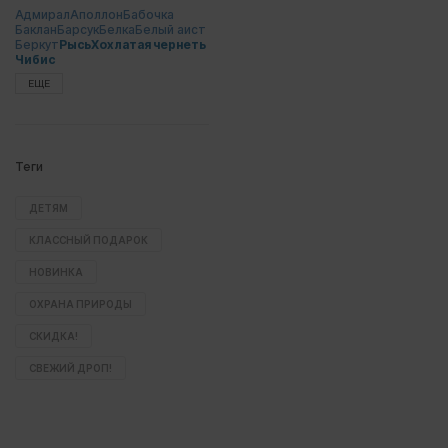
Адмирал
Аполлон
Бабочка
Баклан
Барсук
Белка
Белый аист
Беркут
Рысь
Хохлатая чернеть
Чибис
ЕЩЕ
Теги
ДЕТЯМ
КЛАССНЫЙ ПОДАРОК
НОВИНКА
ОХРАНА ПРИРОДЫ
СКИДКА!
СВЕЖИЙ ДРОП!