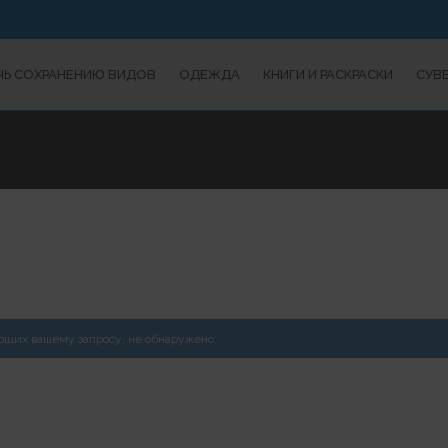
Ь СОХРАНЕНИЮ ВИДОВ
ОДЕЖДА
КНИГИ И РАСКРАСКИ
СУВ
ующих вашему запросу, не обнаружено.