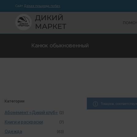
Сайт
Дзікая прырода побач
ПОМОЧ
Канюк обыкновенный
Категории
Товаров, соответств
Абонемент «Дикий клуб»
(2)
Книги и раскраски
(7)
Одежда
(63)