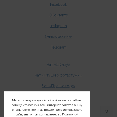
Facebook
ВКонтакте
Instagram
Одноклассники
Telegram
Чат «Ціў-ціў»
Чат «Птушкі з фотастужкі»
Чат «Птушка года»
Мы используем куки (cookies) на наших сайтах,
потому что без кук весь интернет работал бы ну
очень плохо. Если вы продолжите использовать
сайт, значит вы соглашаетесь с
Политикой