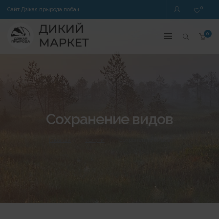
0
Сайт
Дзікая прырода побач
0
Сохранение видов
Главная
Услуги
Сохранение видов