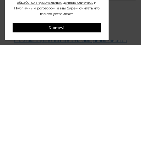
обработки персональных данных клиентов
и
Публичным договором
, а мы будем считать что
вас это устраивает.
О нас
Контакты
Отлично!
Политика обработки персональных данных клиентов
Публичный договор
Оплата и доставка
Издания о дикой природе
Клуб200