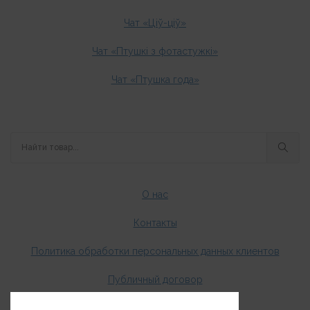
Чат «Ціў-ціў»
Чат «Птушкі з фотастужкі»
Чат «Птушка года»
О нас
Контакты
Политика обработки персональных данных клиентов
Публичный договор
Оплата и доставка