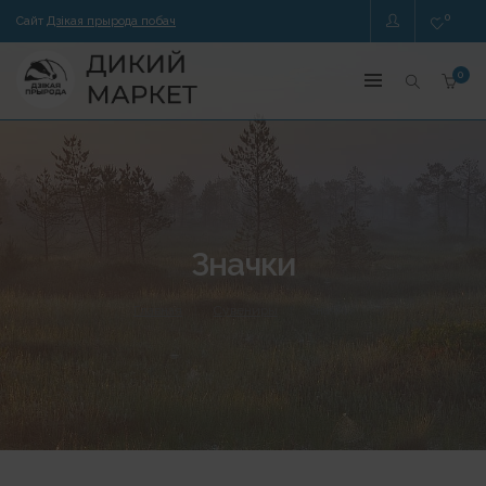
0
Сайт
Дзікая прырода побач
0
Значки
Главная
Сувениры
Значки