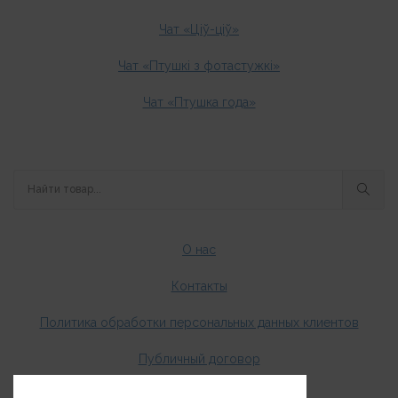
Чат «Ціў-ціў»
Чат «Птушкі з фотастужкі»
Чат «Птушка года»
О нас
Контакты
Политика обработки персональных данных клиентов
Публичный договор
Оплата и доставка