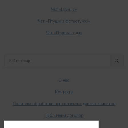
Чат «Ціў-ціў»
Чат «Птушкі з фотастужкі»
Чат «Птушка года»
О нас
Контакты
Политика обработки персональных данных клиентов
Публичный договор
Оплата и доставка