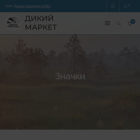
0
Сайт
Дзікая прырода побач
0
Значки
Главная
Сувениры
Значки