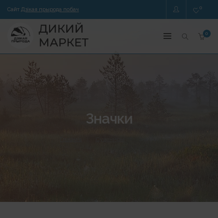
0
Сайт
Дзікая прырода побач
0
Значки
Главная
Сувениры
Значки