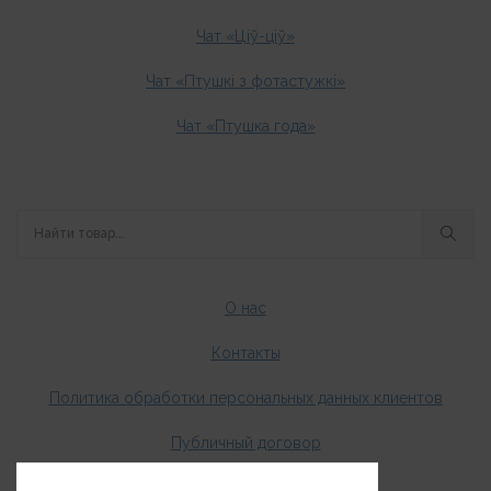
Чат «Ціў-ціў»
Чат «Птушкі з фотастужкі»
Чат «Птушка года»
О нас
Контакты
Политика обработки персональных данных клиентов
Публичный договор
Оплата и доставка