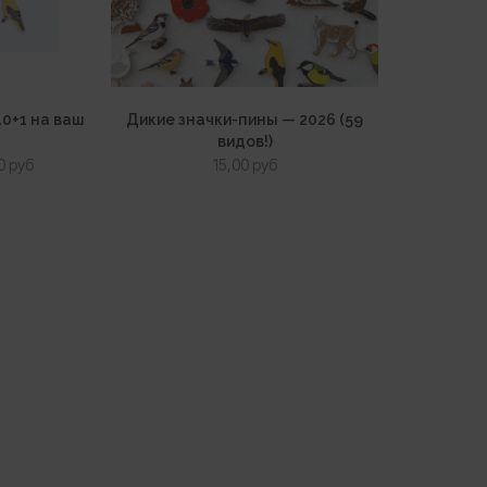
10+1 на ваш
Дикие значки-пины — 2026 (59
видов!)
оначальная
Текущая
00
руб
15,00
руб
цена:
авляла
150,00 руб.
 руб.