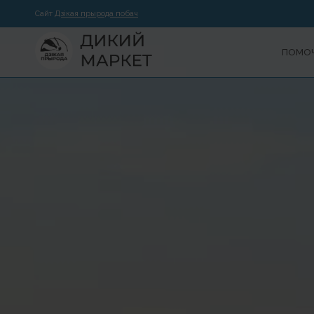
Сайт
Дзікая прырода побач
ПОМОЧ