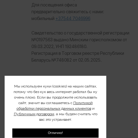
Для посещения офиса
предварительно свяжитесь с нами:
мобильный
+37544 7046996
Свидетельство о государственной регистрации
№0197563 выдано Минским горисполкомом от
09.03.2022, УНП 192486180.
Регистрация в Торговом реестре Республики
Беларусь №
748082 от 02.05.2025.
Мы используем куки (cookies) на наших сайтах,
потому что без кук весь интернет работал бы ну
очень плохо. Если вы продолжите использовать
сайт, значит вы соглашаетесь с
Политикой
обработки персональных данных клиентов
и
Публичным договором
, а мы будем считать что
вас это устраивает.
Отлично!