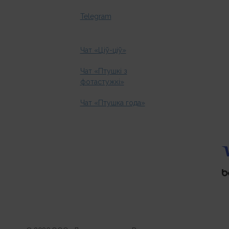
Telegram
Чат «Ціў-ціў»
Чат «Птушкі з
фотастужкі»
Чат «Птушка года»