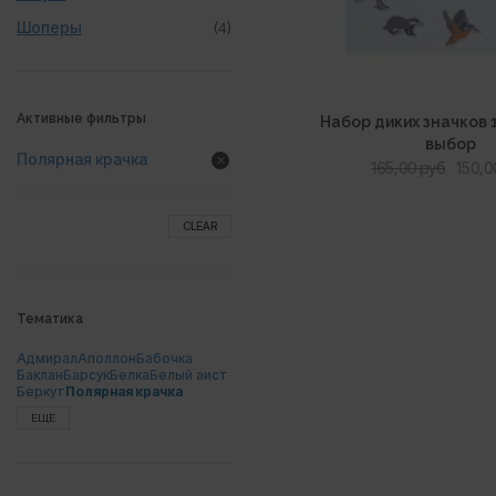
Шоперы
(4)
Активные фильтры
Набор диких значков 
выбор
Полярная крачка
Перв
165,00
руб
150,
цена
сост
CLEAR
165,00
Тематика
Адмирал
Аполлон
Бабочка
Баклан
Барсук
Белка
Белый аист
Беркут
Полярная крачка
ЕЩЕ