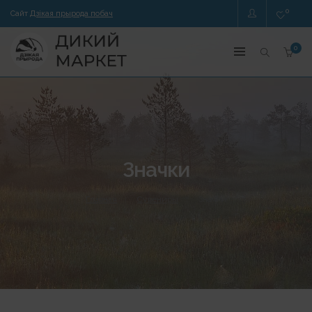
0
Сайт
Дзікая прырода побач
0
Значки
Главная
Сувениры
Значки