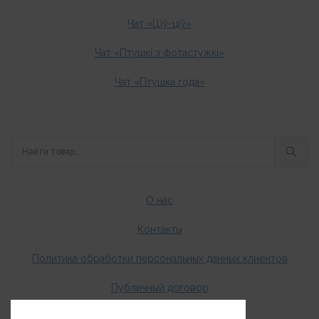
Чат «Ціў-ціў»
Чат «Птушкі з фотастужкі»
Чат «Птушка года»
О нас
Контакты
Политика обработки персональных данных клиентов
Публичный договор
Оплата и доставка