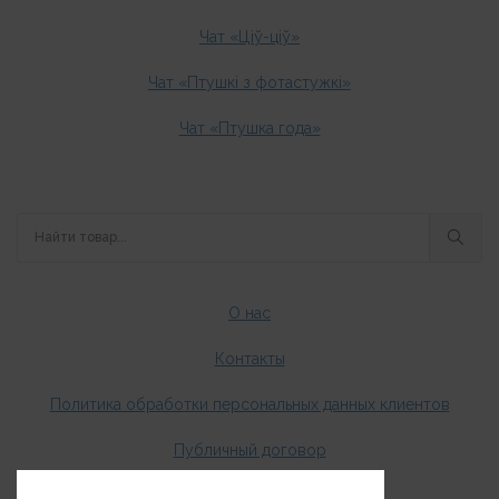
Чат «Ціў-ціў»
Чат «Птушкі з фотастужкі»
Чат «Птушка года»
О нас
Контакты
Политика обработки персональных данных клиентов
Публичный договор
Оплата и доставка