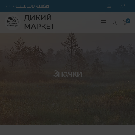
0
Сайт
Дзікая прырода побач
0
Значки
Главная
Сувениры
Значки