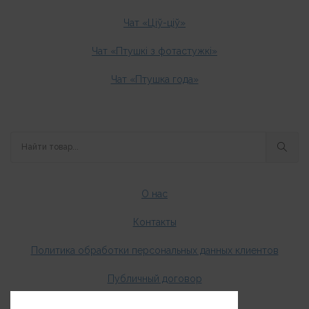
Чат «Ціў-ціў»
Чат «Птушкі з фотастужкі»
Чат «Птушка года»
О нас
Контакты
Политика обработки персональных данных клиентов
Публичный договор
Оплата и доставка