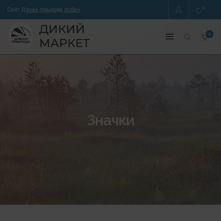
0
Сайт
Дзікая прырода побач
0
Значки
Главная
Сувениры
Значки