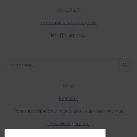
Чат «Ціў-ціў»
Чат «Птушкі з фотастужкі»
Чат «Птушка года»
О нас
Контакты
Политика обработки персональных данных клиентов
Публичный договор
Оплата и доставка