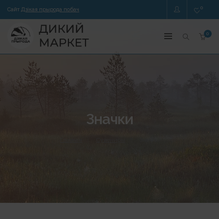
0
Сайт
Дзікая прырода побач
0
Значки
Главная
Сувениры
Значки