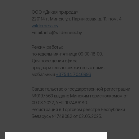
ООО «Дикая природа»
220114 г. Минск, ул. Парниковая, д. 11, пом. 4
wilderness.by
Email: info@wilderness.by
Режим работы:
понедельник-пятница 09:00-18:00.
Для посещения офиса
предварительно свяжитесь с нами:
мобильный
+37544 7046996
Свидетельство о государственной регистрации
№0197563 выдано Минским горисполкомом от
09.03.2022, УНП 192486180.
Регистрация в Торговом реестре Республики
Беларусь №
748082 от 02.05.2025.