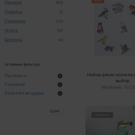
NEW
Одежда
(63)
Плакаты
(1)
Сувениры
(33)
Услуги
(12)
Шоперы
(4)
Активные фильтры
Набор диких значков 
Пустельга
выбор
Стрекоза
Перв
165,00
руб
150,
Золотистая щурка
цена
сост
165,00
CLEAR
ПРОДАНО!