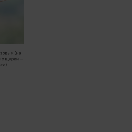
езовым (на
тые щурки —
ота)