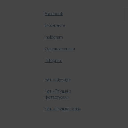
Facebook
ВКонтакте
Instagram
Одноклассники
Telegram
Чат «Ціў-ціў»
Чат «Птушкі з
фотастужкі»
Чат «Птушка года»