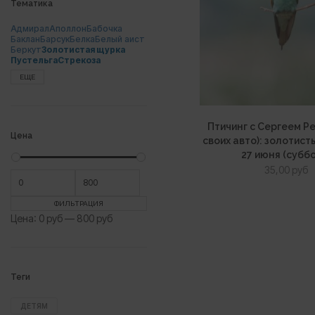
Тематика
Адмирал
Аполлон
Бабочка
Баклан
Барсук
Белка
Белый аист
Беркут
Золотистая щурка
Пустельга
Стрекоза
ЕЩЕ
Птичинг с Сергеем Р
Цена
своих авто): золотис
27 июня (субб
35,00
руб
Минимальная
Максимальная
цена
цена
ФИЛЬТРАЦИЯ
Цена:
0 руб
—
800 руб
Теги
ДЕТЯМ