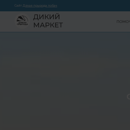
Сайт
Дзікая прырода побач
ПОМОЧ