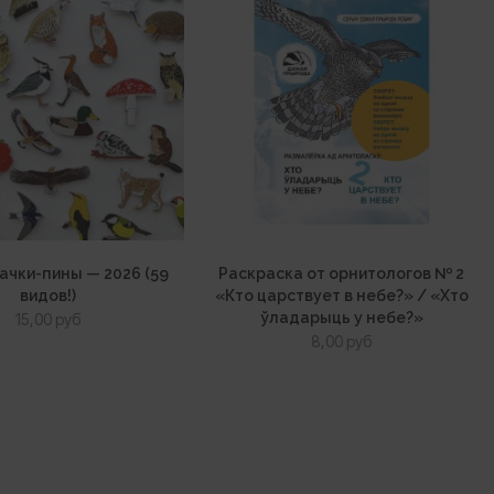
ачки-пины — 2026 (59
Раскраска от орнитологов № 2
видов!)
«Кто царствует в небе?» / «Хто
ўладарыць у небе?»
15,00
руб
8,00
руб