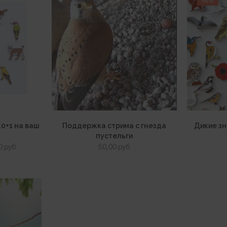
NEW
10+1 на ваш
Поддержка стрима с гнезда
Дикие зн
пустельги
оначальная
Текущая
00
руб
50,00
руб
цена:
авляла
150,00 руб.
 руб.