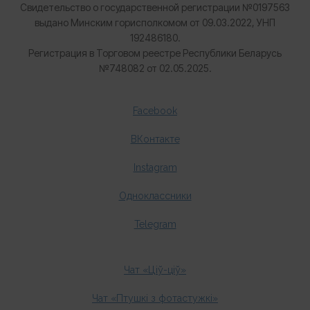
Свидетельство о государственной регистрации №0197563
выдано Минским горисполкомом от 09.03.2022, УНП
192486180.
Регистрация в Торговом реестре Республики Беларусь
№
748082 от 02.05.2025.
Facebook
ВКонтакте
Instagram
Одноклассники
Telegram
Чат «Ціў-ціў»
Чат «Птушкі з фотастужкі»