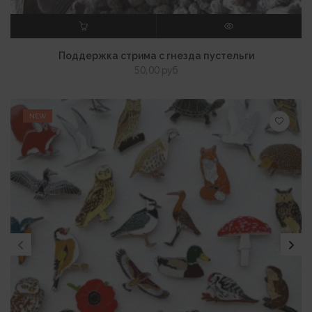
В КОРЗИНУ
ПРОСМОТР
Поддержка стрима с гнезда пустельги
50,00
руб
NEW