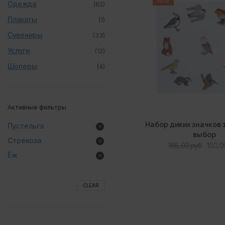
NEW
Одежда
(63)
Плакаты
(1)
Сувениры
(33)
Услуги
(12)
Шоперы
(4)
Активные фильтры
Набор диких значков 
Пустельга
выбор
Стрекоза
Перв
165,00
руб
150,
Ёж
цена
сост
165,00
CLEAR