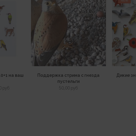
NEW
10+1 на ваш
Поддержка стрима с гнезда
Дикие зн
пустельги
оначальная
Текущая
00
руб
50,00
руб
цена:
авляла
150,00 руб.
 руб.