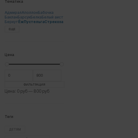
Тематика
Адмирал
Аполлон
Бабочка
Баклан
Барсук
Белка
Белый аист
Беркут
Ёж
Пустельга
Стрекоза
ЕЩЕ
Цена
Минимальная
Максимальная
цена
цена
ФИЛЬТРАЦИЯ
Цена:
0 руб
—
800 руб
Теги
ДЕТЯМ