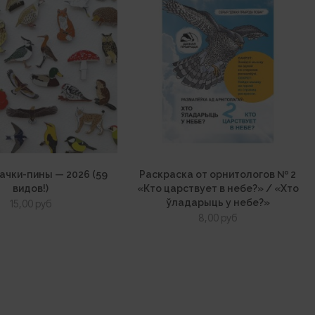
ачки-пины — 2026 (59
Раскраска от орнитологов № 2
видов!)
«Кто царствует в небе?» / «Хто
ўладарыць у небе?»
15,00
руб
8,00
руб