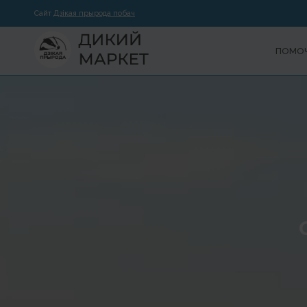
Сайт
Дзікая прырода побач
ПОМОЧ