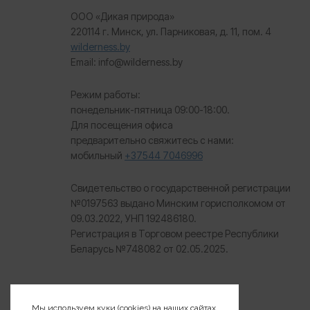
ООО «Дикая природа»
220114 г. Минск, ул. Парниковая, д. 11, пом. 4
wilderness.by
Email: info@wilderness.by
Режим работы:
понедельник-пятница 09:00-18:00.
Для посещения офиса
предварительно свяжитесь с нами:
мобильный
+37544 7046996
Свидетельство о государственной регистрации
№0197563 выдано Минским горисполкомом от
09.03.2022, УНП 192486180.
Регистрация в Торговом реестре Республики
Беларусь №
748082 от 02.05.2025.
Мы используем куки (cookies) на наших сайтах,