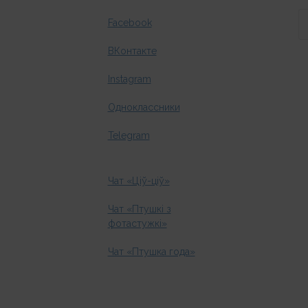
Facebook
ВКонтакте
Instagram
Одноклассники
Telegram
Чат «Ціў-ціў»
Чат «Птушкі з
фотастужкі»
Чат «Птушка года»