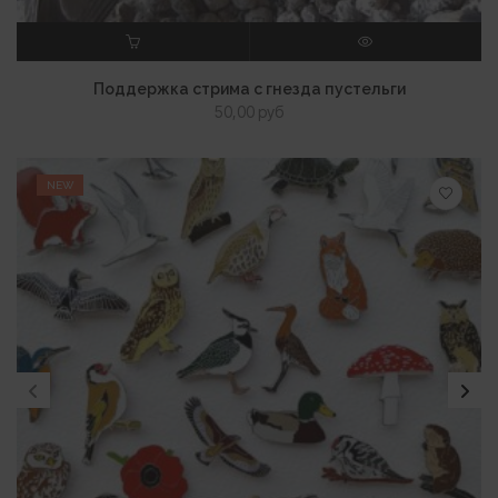
В КОРЗИНУ
ПРОСМОТР
Поддержка стрима с гнезда пустельги
50,00
руб
NEW