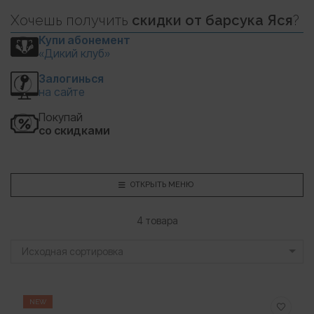
Хочешь
получить
скидки
от барсука Яся
?
Купи абонемент
«Дикий клуб»
Залогинься
на сайте
Покупай
со скидками
ОТКРЫТЬ МЕНЮ
4 товара
Исходная сортировка
NEW