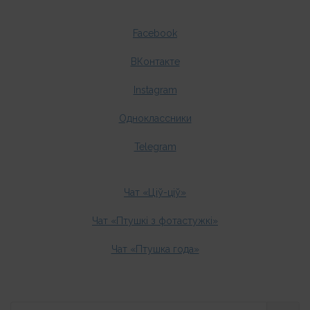
Facebook
ВКонтакте
Instagram
Одноклассники
Telegram
Чат «Ціў-ціў»
Чат «Птушкі з фотастужкі»
Чат «Птушка года»