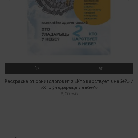
В КОРЗИНУ
ПРОСМОТР
Раскраска от орнитологов № 2 «Кто царствует в небе?» /
«Хто ўладарыць у небе?»
8,00
руб