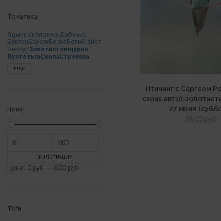
Тематика
Адмирал
Аполлон
Бабочка
Баклан
Барсук
Белка
Белый аист
Беркут
Золотистая щурка
Пустельга
Скопа
Стрекоза
ЕЩЕ
Птичинг с Сергеем Р
своих авто): золотис
27 июня (субб
Цена
35,00
руб
Минимальная
Максимальная
цена
цена
ФИЛЬТРАЦИЯ
Цена:
0 руб
—
800 руб
Теги