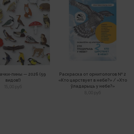
ачки-пины — 2026 (59
Раскраска от орнитологов № 2
видов!)
«Кто царствует в небе?» / «Хто
ўладарыць у небе?»
15,00
руб
8,00
руб