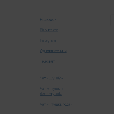
Facebook
ВКонтакте
Instagram
Одноклассники
Telegram
Чат «Ціў-ціў»
Чат «Птушкі з
фотастужкі»
Чат «Птушка года»