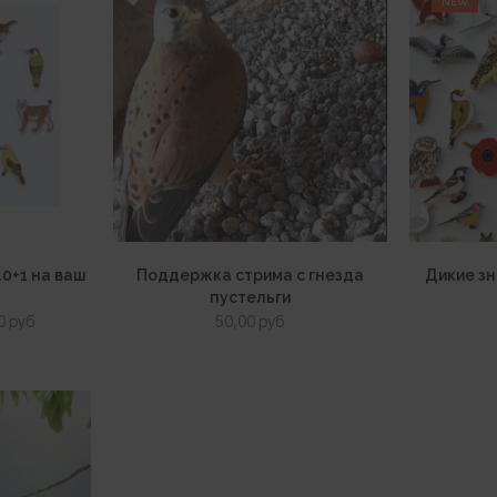
NEW
10+1 на ваш
Поддержка стрима с гнезда
Дикие зн
пустельги
оначальная
Текущая
00
руб
50,00
руб
цена:
авляла
150,00 руб.
 руб.