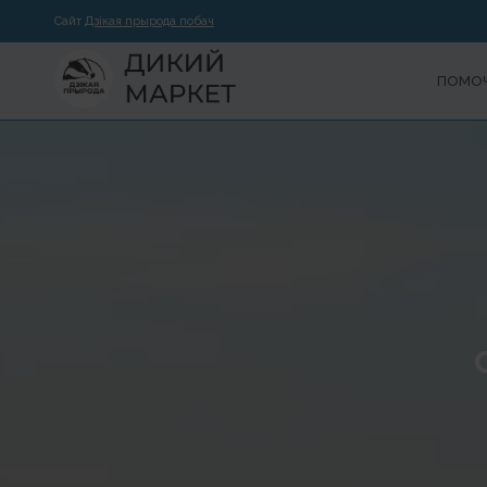
Сайт
Дзікая прырода побач
ПОМОЧ