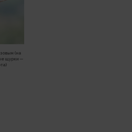
езовым (на
тые щурки —
ота)