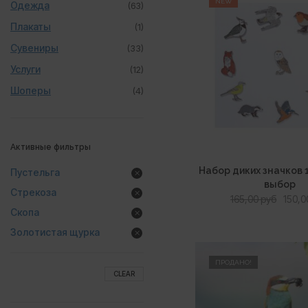
NEW
Одежда
(63)
Плакаты
(1)
Сувениры
(33)
Услуги
(12)
Шоперы
(4)
Активные фильтры
Набор диких значков 
Пустельга
выбор
Стрекоза
Перв
165,00
руб
150,
Скопа
цена
сост
Золотистая щурка
165,00
ПРОДАНО!
CLEAR