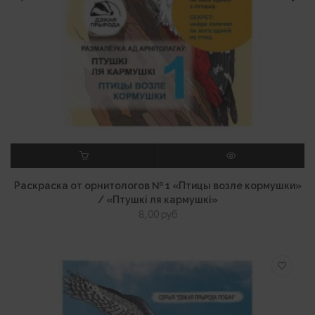
В КОРЗИНУ
ПРОСМОТР
Раскраска от орнитологов № 1 «Птицы возле кормушки»
/ «Птушкі ля кармушкі»
8,00
руб