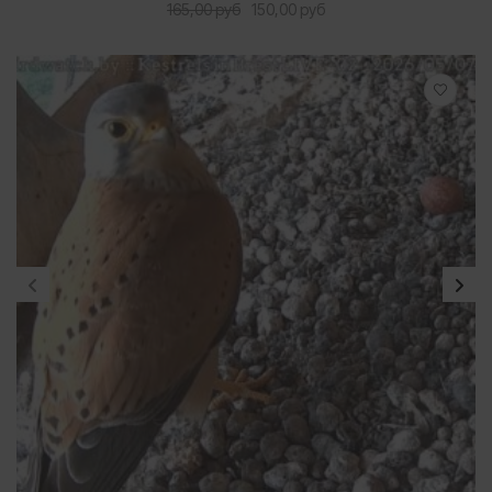
Первоначальная
Текущая
165,00
руб
150,00
руб
цена
цена:
составляла
150,00 руб.
165,00 руб.