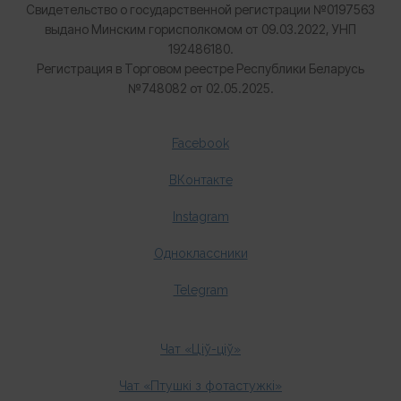
Свидетельство о государственной регистрации №0197563
выдано Минским горисполкомом от 09.03.2022, УНП
192486180.
Регистрация в Торговом реестре Республики Беларусь
№
748082 от 02.05.2025.
Facebook
ВКонтакте
Instagram
Одноклассники
Telegram
Чат «Ціў-ціў»
Чат «Птушкі з фотастужкі»