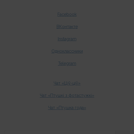
Facebook
ВКонтакте
Instagram
Одноклассники
Telegram
Чат «Ціў-ціў»
Чат «Птушкі з фотастужкі»
Чат «Птушка года»