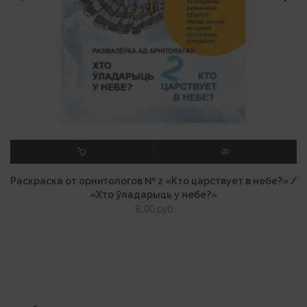
В КОРЗИНУ
ПРОСМОТР
Раскраска от орнитологов № 2 «Кто царствует в небе?» /
«Хто ўладарыць у небе?»
8,00
руб