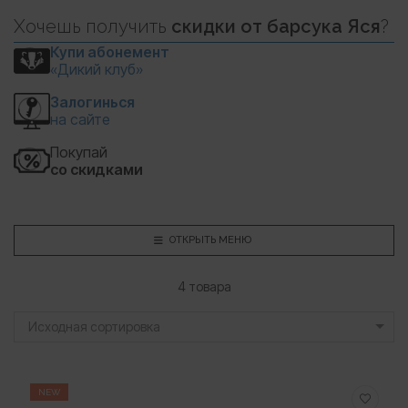
Хочешь
получить
скидки
от барсука Яся
?
Купи абонемент
«Дикий клуб»
Залогинься
на сайте
Покупай
со скидками
ОТКРЫТЬ МЕНЮ
4 товара
Исходная сортировка
NEW