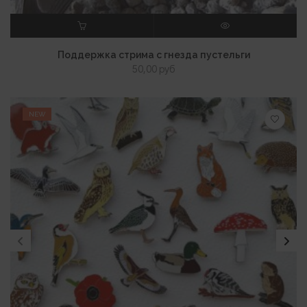
В КОРЗИНУ
ПРОСМОТР
Поддержка стрима с гнезда пустельги
50,00
руб
NEW