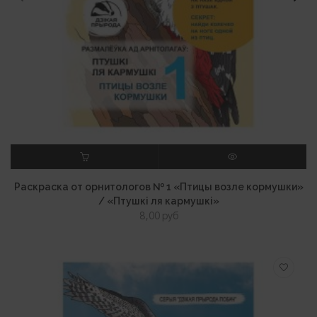
В КОРЗИНУ
ПРОСМОТР
Раскраска от орнитологов № 1 «Птицы возле кормушки»
/ «Птушкі ля кармушкі»
8,00
руб