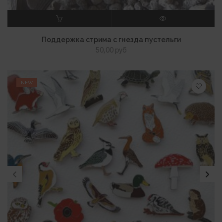
В КОРЗИНУ
ПРОСМОТР
Поддержка стрима с гнезда пустельги
50,00
руб
NEW