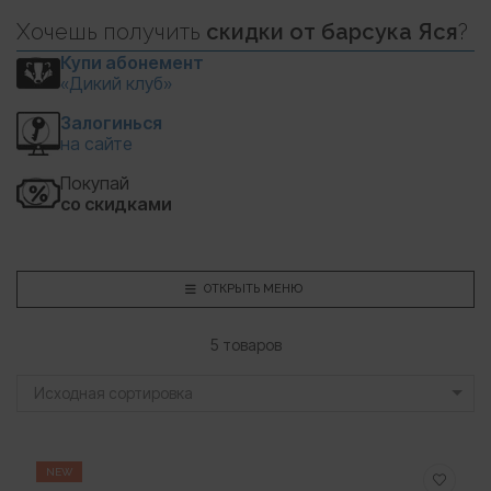
Хочешь
получить
скидки
от барсука Яся
?
Купи абонемент
«Дикий клуб»
Залогинься
на сайте
Покупай
со скидками
ОТКРЫТЬ МЕНЮ
5 товаров
Исходная сортировка
NEW