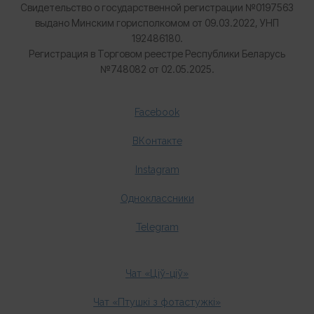
Свидетельство о государственной регистрации №0197563
выдано Минским горисполкомом от 09.03.2022, УНП
192486180.
Регистрация в Торговом реестре Республики Беларусь
№
748082 от 02.05.2025.
Facebook
ВКонтакте
Instagram
Одноклассники
Telegram
Чат «Ціў-ціў»
Чат «Птушкі з фотастужкі»