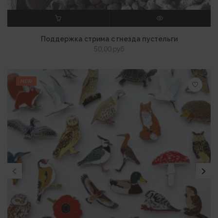
В КОРЗИНУ
ПРОСМОТР
Поддержка стрима с гнезда пустельги
50,00
руб
NEW