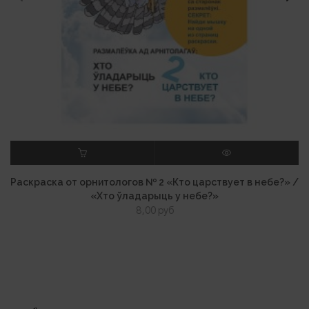
В КОРЗИНУ
ПРОСМОТР
Раскраска от орнитологов № 2 «Кто царствует в небе?» /
«Хто ўладарыць у небе?»
8,00
руб