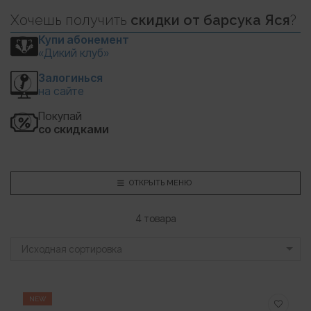
Хочешь
получить
скидки
от барсука Яся
?
Купи абонемент
«Дикий клуб»
Залогинься
на сайте
Покупай
со скидками
ОТКРЫТЬ МЕНЮ
4 товара
Исходная сортировка
NEW