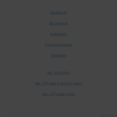
Facebook
ВКонтакте
Instagram
Одноклассники
Telegram
Чат «Ціў-ціў»
Чат «Птушкі з фотастужкі»
Чат «Птушка года»