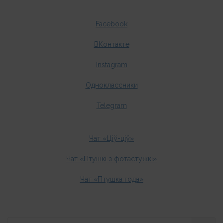
Facebook
ВКонтакте
Instagram
Одноклассники
Telegram
Чат «Ціў-ціў»
Чат «Птушкі з фотастужкі»
Чат «Птушка года»