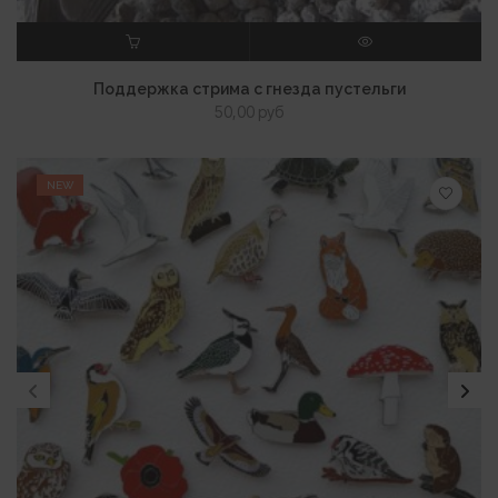
В КОРЗИНУ
ПРОСМОТР
Поддержка стрима с гнезда пустельги
50,00
руб
NEW