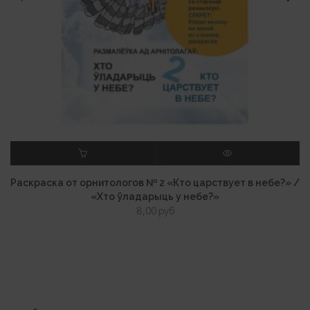
В КОРЗИНУ
ПРОСМОТР
Раскраска от орнитологов № 2 «Кто царствует в небе?» /
«Хто ўладарыць у небе?»
8,00
руб