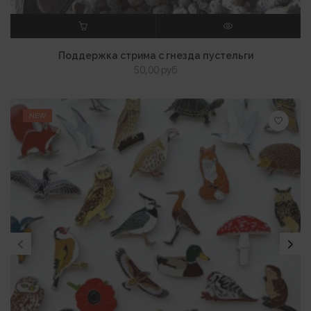
В КОРЗИНУ
ПРОСМОТР
Поддержка стрима с гнезда пустельги
50,00
руб
NEW