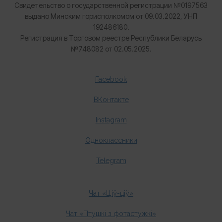
Свидетельство о государственной регистрации №0197563
выдано Минским горисполкомом от 09.03.2022, УНП
192486180.
Регистрация в Торговом реестре Республики Беларусь
№
748082 от 02.05.2025.
Facebook
ВКонтакте
Instagram
Одноклассники
Telegram
Чат «Ціў-ціў»
Чат «Птушкі з фотастужкі»