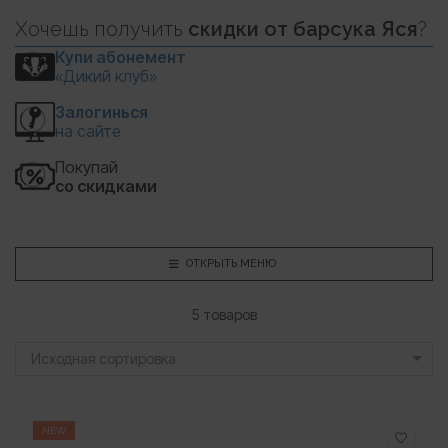
Хочешь
получить
скидки
от барсука Яся
?
Купи абонемент
«Дикий клуб»
Залогинься
на сайте
Покупай
со скидками
ОТКРЫТЬ МЕНЮ
5 товаров
Исходная сортировка
NEW