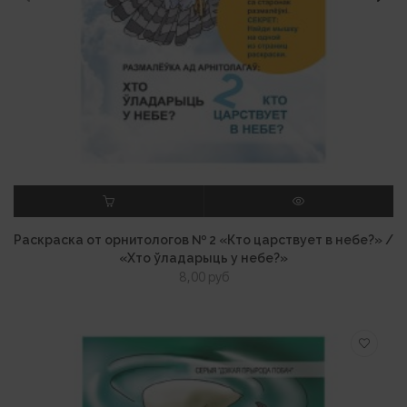
В КОРЗИНУ
ПРОСМОТР
Раскраска от орнитологов № 2 «Кто царствует в небе?» /
«Хто ўладарыць у небе?»
8,00
руб