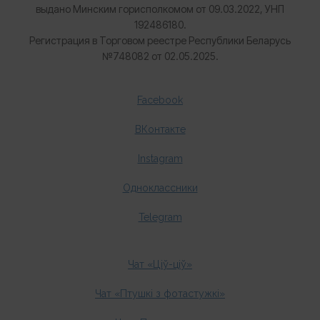
выдано Минским горисполкомом от 09.03.2022, УНП
192486180.
Регистрация в Торговом реестре Республики Беларусь
№
748082 от 02.05.2025.
Facebook
ВКонтакте
Instagram
Одноклассники
Telegram
Чат «Ціў-ціў»
Чат «Птушкі з фотастужкі»