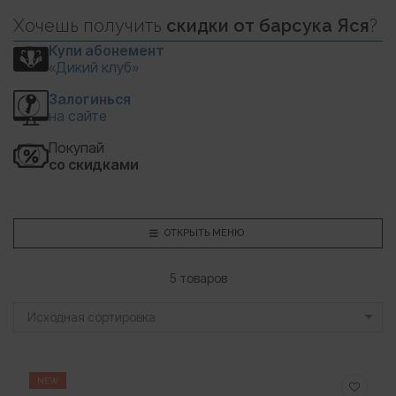
Хочешь
получить
скидки
от барсука Яся
?
Купи абонемент
«Дикий клуб»
Залогинься
на сайте
Покупай
со скидками
ОТКРЫТЬ МЕНЮ
5 товаров
Исходная сортировка
NEW