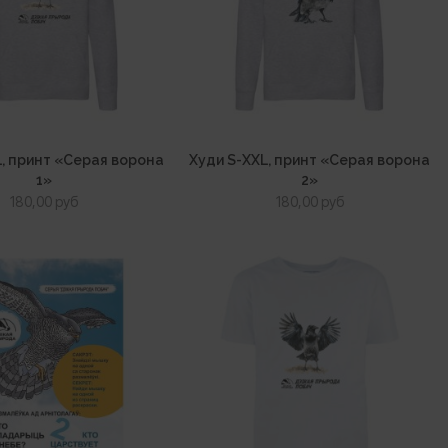
L, принт «Серая ворона
Худи S-XXL, принт «Серая ворона
1»
2»
180,00
руб
180,00
руб