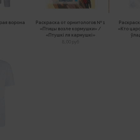
ерая ворона
Раскраска от орнитологов № 1
Раскраск
«Птицы возле кормушки» /
«Кто царс
«Птушкі ля кармушкі»
ўла
8,00
руб