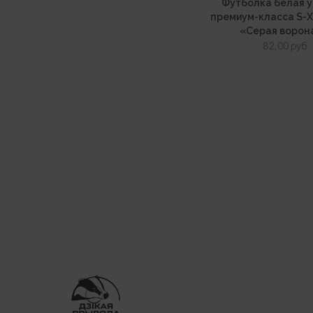
Футболка белая 
премиум-класса S-X
«Серая ворона
82,00
руб
ООО «Дикая природа»
220114 г. Минск, ул. Парниковая, д. 11, пом. 4