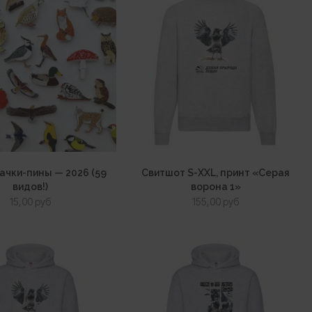
ачки-пины — 2026 (59
Свитшот S-XXL, принт «Серая
видов!)
ворона 1»
15,00
руб
155,00
руб