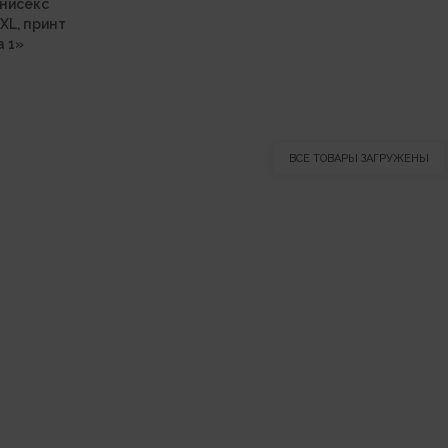
унисекс
XL, принт
 1»
Facebook