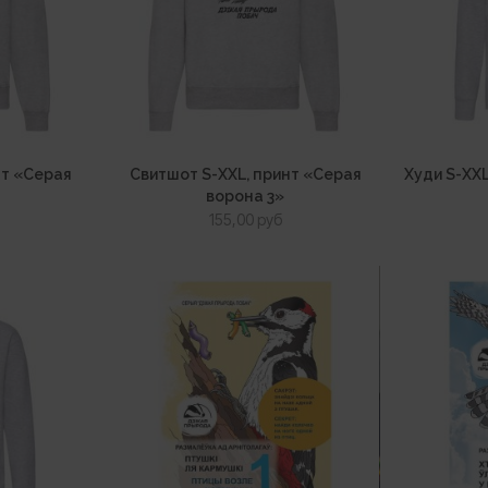
нт «Серая
Свитшот S-XXL, принт «Серая
Худи S-XX
ворона 3»
155,00
руб