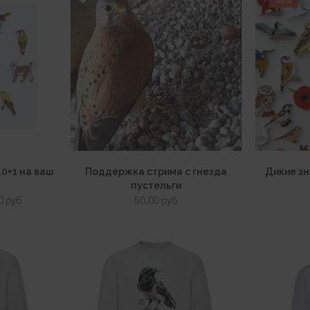
NEW
10+1 на ваш
Поддержка стрима с гнезда
Дикие зн
пустельги
оначальная
Текущая
00
руб
50,00
руб
цена:
авляла
150,00 руб.
 руб.