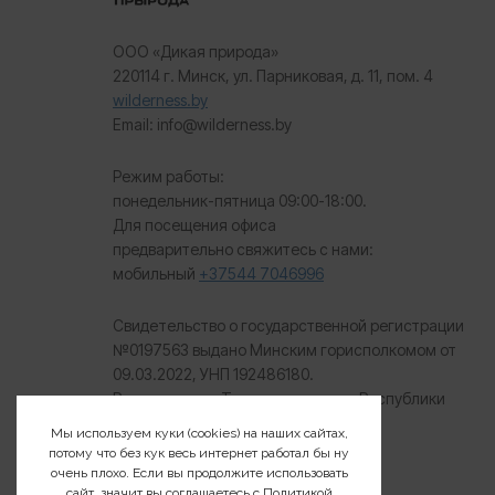
wilderness.by
Email: info@wilderness.by
Режим работы:
понедельник-пятница 09:00-18:00.
Для посещения офиса
предварительно свяжитесь с нами:
мобильный
+37544 7046996
Свидетельство о государственной регистрации
№0197563 выдано Минским горисполкомом от
09.03.2022, УНП 192486180.
Регистрация в Торговом реестре Республики
Беларусь №
748082 от 02.05.2025.
Мы используем куки (cookies) на наших сайтах,
потому что без кук весь интернет работал бы ну
очень плохо. Если вы продолжите использовать
сайт, значит вы соглашаетесь с
Политикой