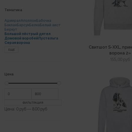
Тематика
Адмирал
Аполлон
Бабочка
Баклан
Барсук
Белка
Белый аист
Беркут
Большой пёстрый дятел
Домовой воробей
Пустельга
Серая ворона
Свитшот S-XXL, при
ЕЩЕ
ворона 2»
155,00
руб
Цена
Минимальная
Максимальная
цена
цена
ФИЛЬТРАЦИЯ
Цена:
0 руб
—
800 руб