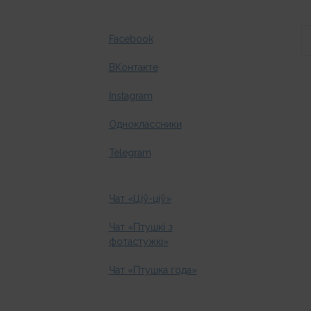
ВКонтакте
Instagram
Одноклассники
Telegram
Чат «Ціў-ціў»
Чат «Птушкі з
фотастужкі»
Чат «Птушка года»