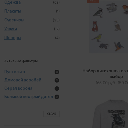
NEW
Одежда
(63)
Плакаты
(1)
Сувениры
(33)
Услуги
(12)
Шоперы
(4)
Активные фильтры
Набор диких значков 
Пустельга
выбор
Домовой воробей
Перв
165,00
руб
150,
Серая ворона
цена
сост
Большой пёстрый дятел
165,00
CLEAR