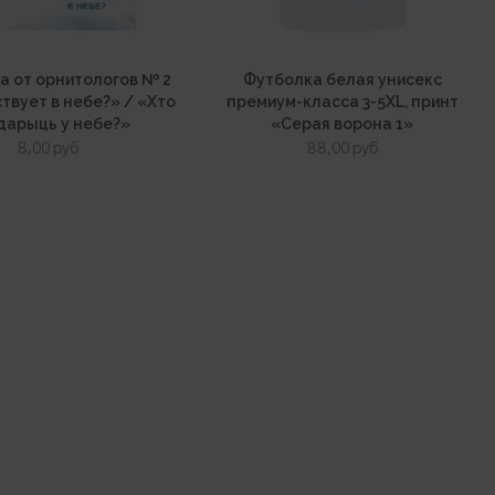
а от орнитологов № 2
Футболка белая унисекс
твует в небе?» / «Хто
премиум-класса 3-5XL, принт
дарыць у небе?»
«Серая ворона 1»
8,00
руб
88,00
руб