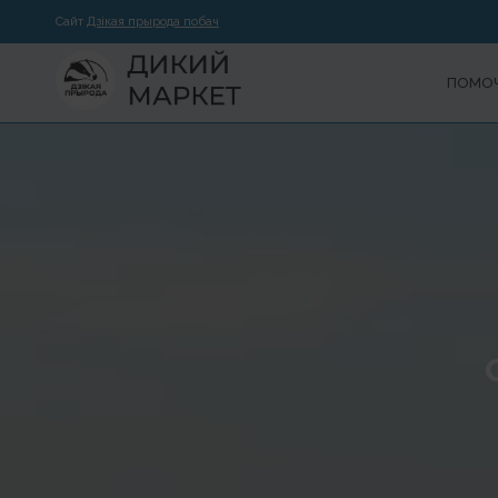
Сайт
Дзікая прырода побач
ПОМОЧ