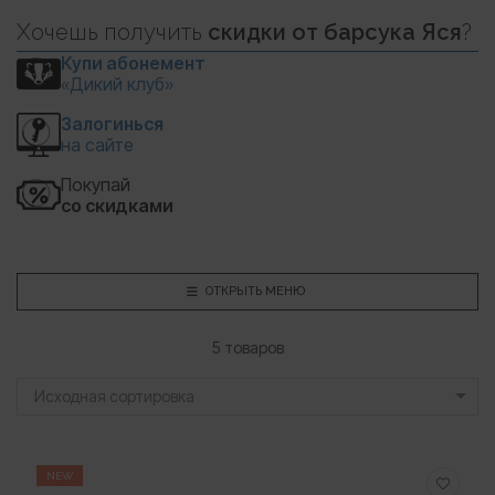
Хочешь
получить
скидки
от барсука Яся
?
Купи абонемент
«Дикий клуб»
Залогинься
на сайте
Покупай
со скидками
ОТКРЫТЬ МЕНЮ
5 товаров
Исходная сортировка
NEW