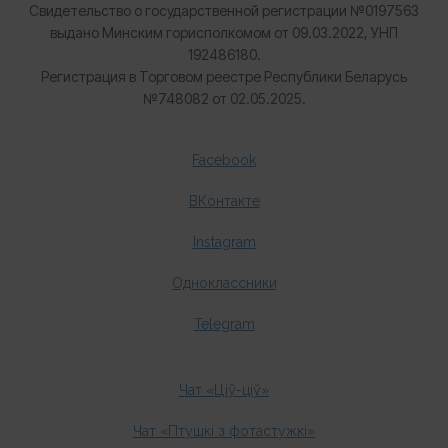
Свидетельство о государственной регистрации №0197563
выдано Минским горисполкомом от 09.03.2022, УНП
192486180.
Регистрация в Торговом реестре Республики Беларусь
№
748082 от 02.05.2025.
Facebook
ВКонтакте
Instagram
Одноклассники
Telegram
Чат «Ціў-ціў»
Чат «Птушкі з фотастужкі»