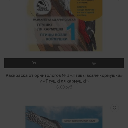
В КОРЗИНУ
ПРОСМОТР
Раскраска от орнитологов № 1 «Птицы возле кормушки»
/ «Птушкі ля кармушкі»
8,00
руб