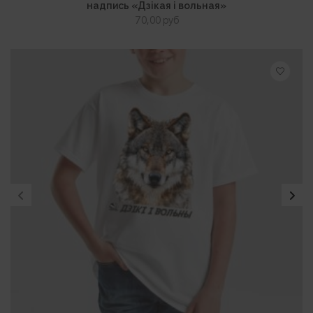
надпись «Дзікая і вольная»
70,00
руб