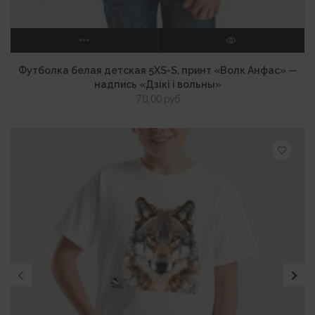
ВЫБЕРИТЕ ПАРАМЕТРЫ
ПРОСМОТР
Футболка белая детская 5XS-S, принт «Волк Анфас» —
надпись «Дзікі і вольны»
70,00
руб