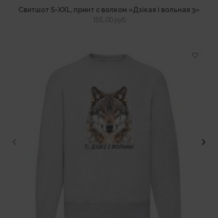
ВЫБЕРИТЕ ПАРАМЕТРЫ
ПРОСМОТР
Свитшот S-XXL, принт с волком «Дзікая і вольная 3»
155,00
руб