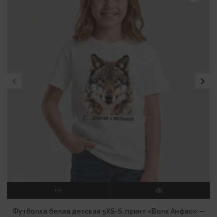
ВЫБЕРИТЕ ПАРАМЕТРЫ
ПРОСМОТР
Футболка белая детская 5XS-S, принт «Волк Анфас» —