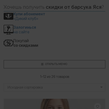
Хочешь
получить
скидки
от барсука Яся
?
Купи абонемент
«Дикий клуб»
Залогинься
на сайте
Покупай
со скидками
ОТКРЫТЬ МЕНЮ
1–12 из 26 товаров
Исходная сортировка