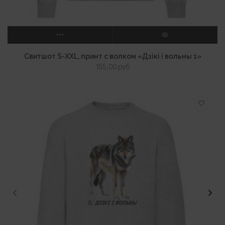
ВЫБЕРИТЕ ПАРАМЕТРЫ
ПРОСМОТР
Свитшот S-XXL, принт с волком «Дзікі і вольны 1»
155,00
руб