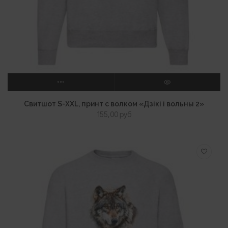
ВЫБЕРИТЕ ПАРАМЕТРЫ
ПРОСМОТР
Свитшот S-XXL, принт с волком «Дзікі і вольны 2»
155,00
руб