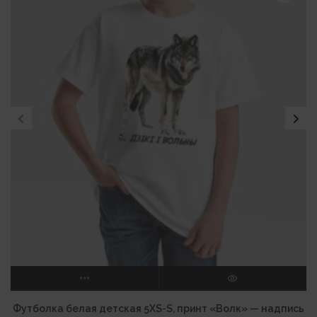
ВЫБЕРИТЕ ПАРАМЕТРЫ
ПРОСМОТР
Футболка белая детская 5XS-S, принт «Волк» — надпись