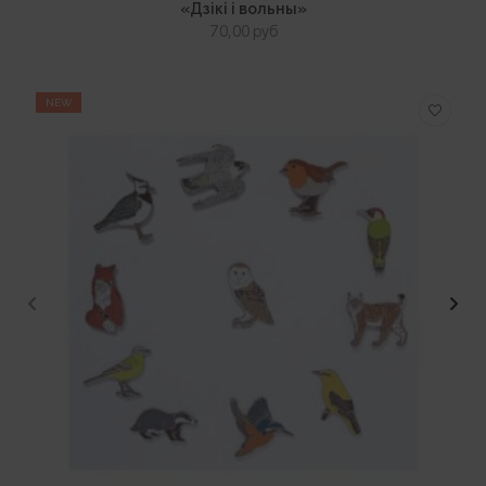
«Дзікі і вольны»
70,00
руб
NEW