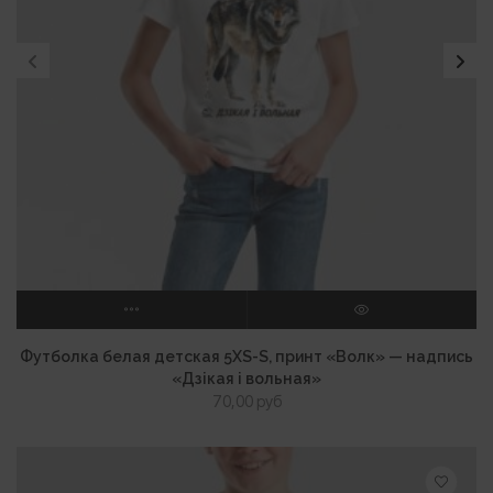
ВЫБЕРИТЕ ПАРАМЕТРЫ
ПРОСМОТР
Футболка белая детская 5XS-S, принт «Волк» — надпись
«Дзікая і вольная»
70,00
руб