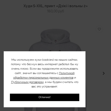
ВЫБЕРИТЕ ПАРАМЕТРЫ
ПРОСМОТР
Худи S-XXL, принт «Дзікі і вольны 2»
180,00
руб
Мы используем куки (cookies) на наших сайтах,
потому что без кук весь интернет работал бы ну
очень плохо. Если вы продолжите использовать
сайт, значит вы соглашаетесь с
Политикой
обработки персональных данных клиентов
и
Публичным договором
, а мы будем считать что
вас это устраивает.
Отлично!