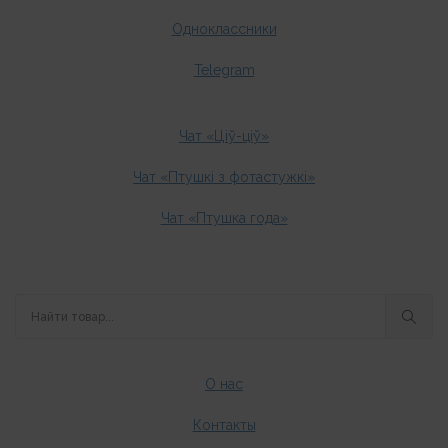
Одноклассники
Telegram
Чат «Ціў-ціў»
Чат «Птушкі з фотастужкі»
Чат «Птушка года»
О нас
Контакты