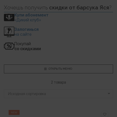
Хочешь
получить
скидки
от барсука Яся
?
Купи абонемент
«Дикий клуб»
Залогинься
на сайте
Покупай
со скидками
ОТКРЫТЬ МЕНЮ
2 товара
Исходная сортировка
NEW