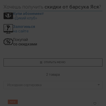
Хочешь
получить
скидки
от барсука Яся
?
Купи абонемент
«Дикий клуб»
Залогинься
на сайте
Покупай
со скидками
ОТКРЫТЬ МЕНЮ
2 товара
Исходная сортировка
NEW