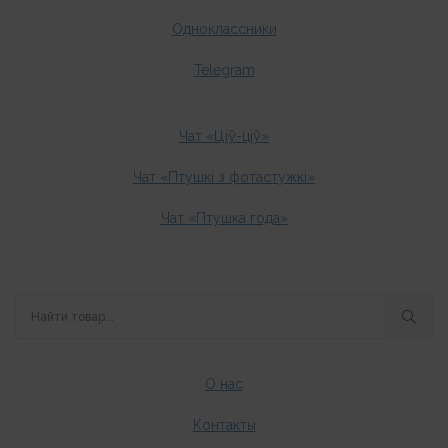
Одноклассники
Telegram
Чат «Ціў-ціў»
Чат «Птушкі з фотастужкі»
Чат «Птушка года»
О нас
Контакты