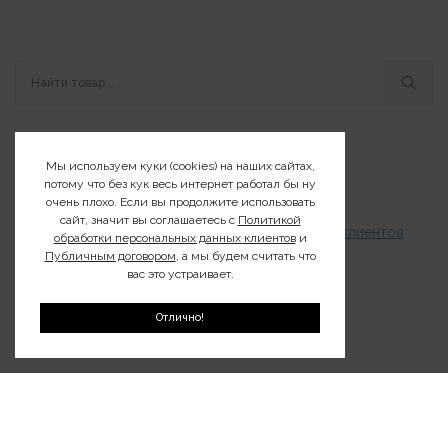
О нас
Мы используем куки (cookies) на наших сайтах,
потому что без кук весь интернет работал бы ну
Контакты
очень плохо. Если вы продолжите использовать
сайт, значит вы соглашаетесь с
Политикой
Политика обработки персональных данных клиентов
обработки персональных данных клиентов
и
Публичным договором
, а мы будем считать что
Публичный договор
вас это устраивает.
Оплата и доставка
Отлично!
Издания о дикой природе
Клуб200