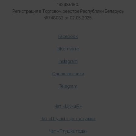
192486180.
Регистрация в Торговом реестре Республики Беларусь
№
748082 от 02.05.2025.
Facebook
ВКонтакте
Instagram
Одноклассники
Telegram
Чат «Ціў-ціў»
Чат «Птушкі з фотастужкі»
Чат «Птушка года»